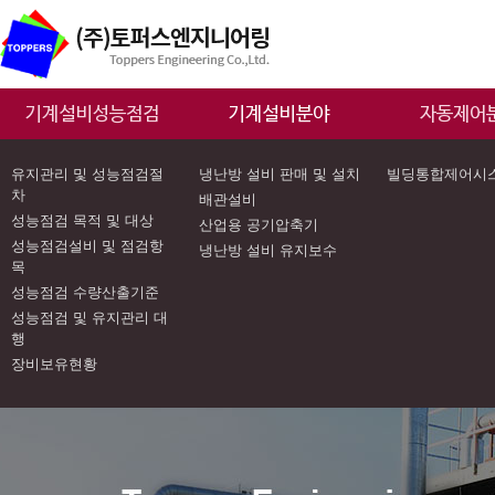
유지관리 및 성능점검절
냉난방 설비 판매 및 설치
빌딩통합제어시
차
배관설비
성능점검 목적 및 대상
산업용 공기압축기
성능점검설비 및 점검항
냉난방 설비 유지보수
목
성능점검 수량산출기준
성능점검 및 유지관리 대
행
장비보유현황