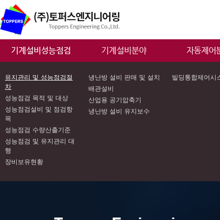
유지관리 및 성능점검절
냉난방 설비 판매 및 설치
빌딩통합제어시
차
배관설비
성능점검 목적 및 대상
산업용 공기압축기
성능점검설비 및 점검항
냉난방 설비 유지보수
목
성능점검 수량산출기준
성능점검 및 유지관리 대
행
장비보유현황