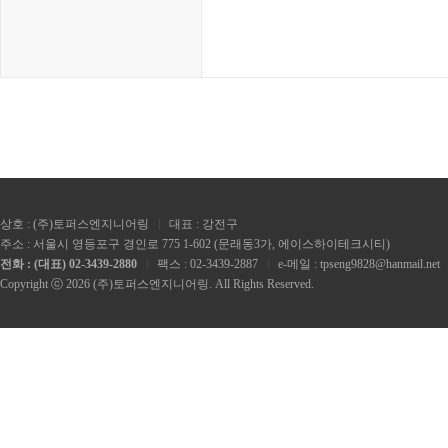
상호 : (주)토퍼스엔지니어링
대표 : 강전구
주소 : 서울시 영등포구 경인로 775 1-602 (문래동3가, 에이스하이테크시티)
전화 : (대표) 02-3439-2880
팩스 : 02-3439-2887
e-메일 : tpseng9828@hanmail.net
Copyright ⓒ 2026 (주)토퍼스엔지니어링. All Rights Reserved.