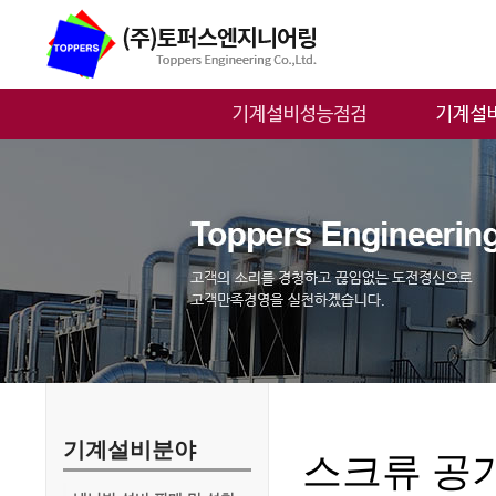
유지관리 및 성능점검절
냉난방 설비 
차
배관
성능점검 목적 및 대상
산업용 공
성능점검설비 및 점검항
냉난방 설비
목
성능점검 수량산출기준
성능점검 및 유지관리 대
행
장비보유현황
기계설비분야
스크류 공