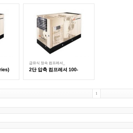
급유식 정속 컴프레셔_
ies)
2단 압축 컴프레셔 100-
500HP (SSR 2STG)
1