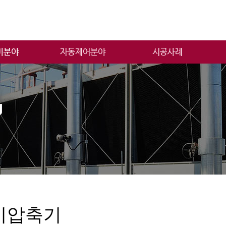
판매 및 설치
빌딩통합제어시스템
시공사례
설비
기압축기
 유지보수
기압축기