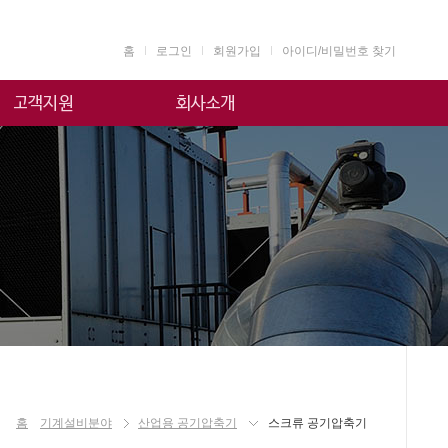
홈
로그인
회원가입
아이디/비밀번호 찾기
자료실
인사말
온라인 상담
기업소개
주요연혁
인증현황
오시는길
홈
기계설비분야
산업용 공기압축기
스크류 공기압축기