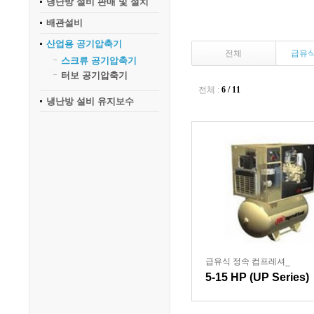
냉난방 설비 판매 및 설치
배관설비
산업용 공기압축기
전체
급유식
스크류 공기압축기
터보 공기압축기
전체 :
6 / 11
냉난방 설비 유지보수
급유식 정속 컴프레셔_
5-15 HP (UP Series)